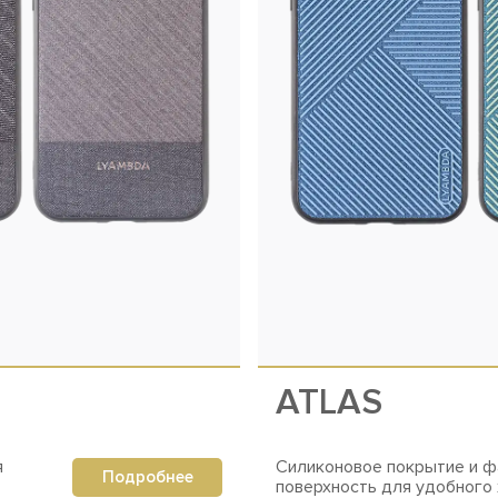
ATLAS
я
Силиконовое покрытие и ф
Подробнее
поверхность для удобного 