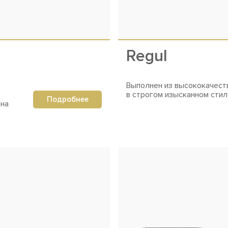
Rеgul
Выполнен из высококачест
в строгом изысканном стил
Подробнее
 на