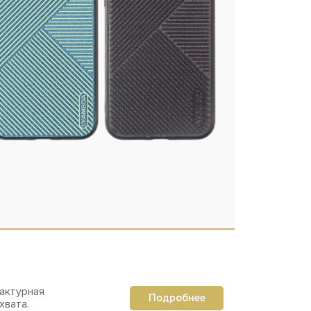
актурная
Подробнее
хвата.