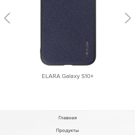
Rеgul Galaxy S10+
+
Главная
Продукты