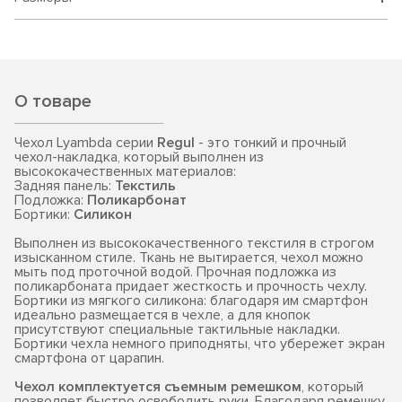
О товаре
Чехол Lyambda серии
Regul
- это тонкий и прочный
чехол-накладка, который выполнен из
высококачественных материалов:
Задняя панель:
Текстиль
Подложка:
Поликарбонат
Бортики:
Силикон
Выполнен из высококачественного текстиля в строгом
изысканном стиле. Ткань не вытирается, чехол можно
мыть под проточной водой. Прочная подложка из
поликарбоната придает жесткость и прочность чехлу.
Бортики из мягкого силикона: благодаря им смартфон
идеально размещается в чехле, а для кнопок
присутствуют специальные тактильные накладки.
Бортики чехла немного приподняты, что убережет экран
смартфона от царапин.
Чехол комплектуется съемным ремешком
, который
позволяет быстро освободить руки. Благодаря ремешку,