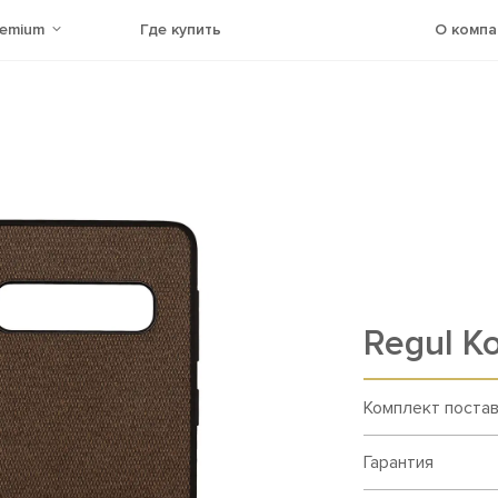
remium
Где купить
О компа
Rеgul К
Комплект поста
Гарантия