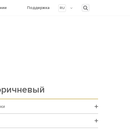
нии
Поддержка
RU
оричневый
вки