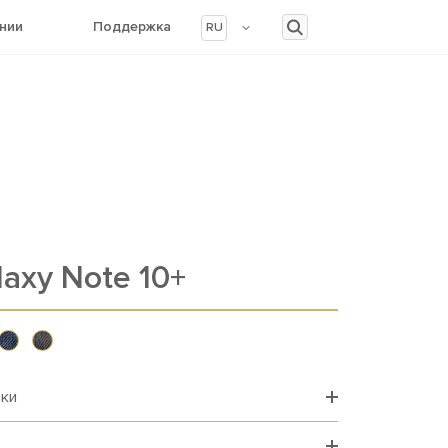
нии
Поддержка
RU
laxy Note 10+
вки