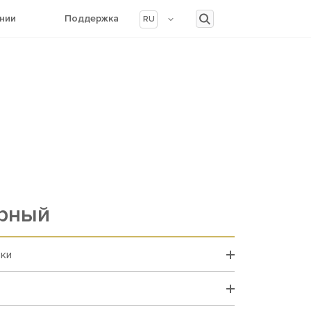
нии
Поддержка
RU
ерный
вки