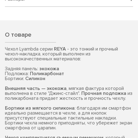
О товаре
Чехол Lyambda серии
REYA
- это тонкий и прочный
чехол-накладка, который выполнен из
высококачественных материалов:
Задняя панель:
экокожа
Подложка:
Поликарбонат
Бортики:
Силикон
Внешняя часть — экокожа
, мягкая фактура которой
выполнена в стиле "Джинс-стайл".
Прочная подложка
из
поликарбоната придает жесткость и прочность чехлу.
Бортики из мягкого силикона
: благодаря им смартфон
идеально размещается в чехле, а для кнопок
присутствуют специальные тактильные накладки.
Бортики чехла немного приподняты, что убережет экран
смартфона от царапин.
Чехол комплектуется съемным ремешком
, который