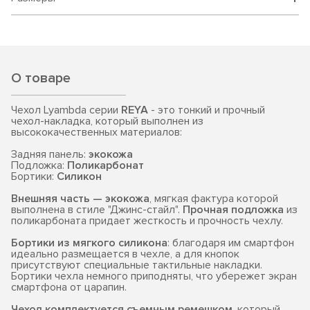
О товаре
Чехол Lyambda серии
REYA
- это тонкий и прочный
чехол-накладка, который выполнен из
высококачественных материалов:
Задняя панель:
экокожа
Подложка:
Поликарбонат
Бортики:
Силикон
Внешняя часть — экокожа
, мягкая фактура которой
выполнена в стиле "Джинс-стайл".
Прочная подложка
из
поликарбоната придает жесткость и прочность чехлу.
Бортики из мягкого силикона
: благодаря им смартфон
идеально размещается в чехле, а для кнопок
присутствуют специальные тактильные накладки.
Бортики чехла немного приподняты, что убережет экран
смартфона от царапин.
Чехол комплектуется съемным ремешком
, который