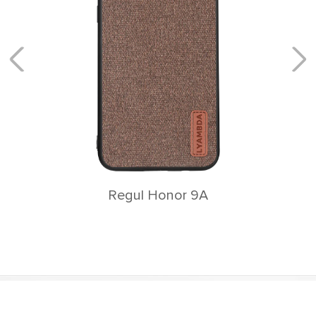
Reya Honor 
nor 9A
Главная