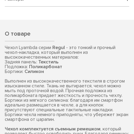
О товаре
Чехол Lyambda серии
Regul
- это тонкий и прочный
чехол-накладка, который выполнен из
высококачественных материалов:
Задняя панель:
Текстиль
Подложка:
Поликарбонат
Бортики:
Силикон
Выполнен из высококачественного текстиля в строгом
изысканном стиле. Ткань не вытирается, чехол можно
мыть под проточной водой. Прочная подложка из
поликарбоната придает жесткость и прочность чехлу.
Бортики из мягкого силикона: благодаря им смартфон
идеально размещается в чехле, а для кнопок
присутствуют специальные тактильные накладки.
Бортики чехла немного приподняты, что убережет экран
смартфона от царапин.
Чехол комплектуется съемным ремешком
, который
позволяет быстро освободить руки. Благодаря ремешку,