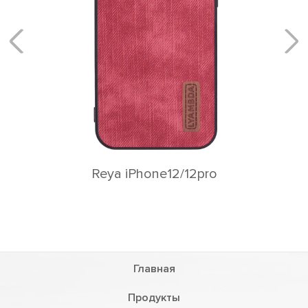
Europa iPhone
one12/12pro
Главная
Продукты