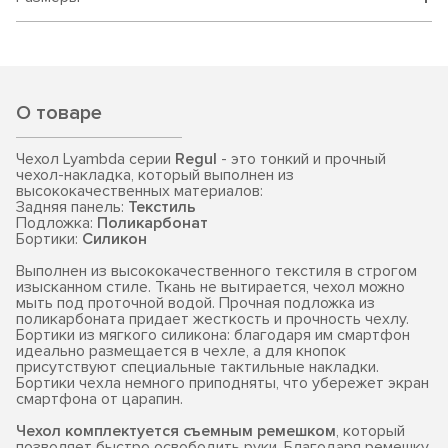
О товаре
Чехол Lyambda серии
Regul
- это тонкий и прочный
чехол-накладка, который выполнен из
высококачественных материалов:
Задняя панель:
Текстиль
Подложка:
Поликарбонат
Бортики:
Силикон
Выполнен из высококачественного текстиля в строгом
изысканном стиле. Ткань не вытирается, чехол можно
мыть под проточной водой. Прочная подложка из
поликарбоната придает жесткость и прочность чехлу.
Бортики из мягкого силикона: благодаря им смартфон
идеально размещается в чехле, а для кнопок
присутствуют специальные тактильные накладки.
Бортики чехла немного приподняты, что убережет экран
смартфона от царапин.
Чехол комплектуется съемным ремешком
, который
позволяет быстро освободить руки. Благодаря ремешку,