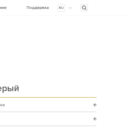
нии
Поддержка
RU
ерый
вки