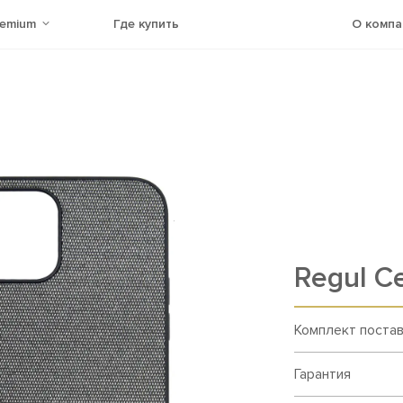
remium
Где купить
О компа
Rеgul С
Комплект поста
Гарантия