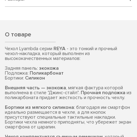
О товаре
Чехол Lyambda серии
REYA
- это тонкий и прочный
чехол-накладка, который выполнен из
высококачественных материалов:
Задняя панель:
экокожа
Подложка:
Поликарбонат
Бортики:
Силикон
Внешняя часть — экокожа
, мягкая фактура которой
выполнена в стиле "Джинс-стайл".
Прочная подложка
из
поликарбоната придает жесткость и прочность чехлу.
Бортики из мягкого силикона
: благодаря им смартфон
идеально размещается в чехле, а для кнопок
присутствуют специальные тактильные накладки.
Бортики чехла немного приподняты, что убережет экран
смартфона от царапин.
Чехол комплектуется съемным ремешком
, который