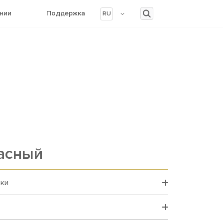
нии
Поддержка
RU
асный
вки