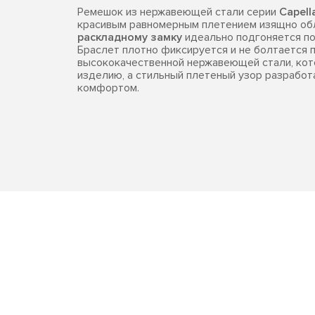
Ремешок из нержавеющей стали серии
Capell
красивым равномерным плетением изящно обл
раскладному замку
идеально подгоняется по
Браслет плотно фиксируется и не болтается п
высококачественной нержавеющей стали, кот
изделию, а стильный плетеный узор разрабо
комфортом.