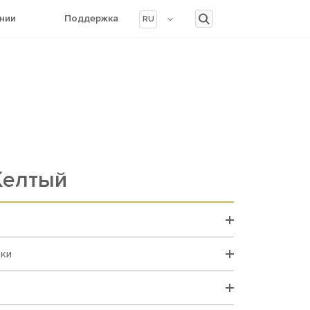
нии
Поддержка
RU
Желтый
вки