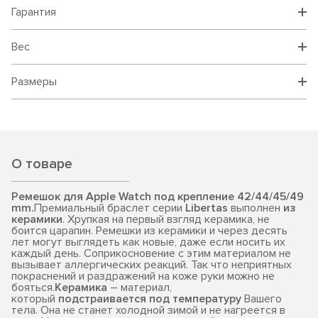
Гарантия
Вес
Размеры
О товаре
Ремешок для Apple Watch под крепление 42/44/45/49
mm.
Премиальный браслет серии
Libertas
выполнен
из
керамики
. Хрупкая на первый взгляд керамика, не
боится царапин. Ремешки из керамики и через десять
лет могут выглядеть как новые, даже если носить их
каждый день. Соприкосновение с этим материалом не
вызывает аллергических реакций. Так что неприятных
покраснений и раздражений на коже руки можно не
бояться.
Керамика
– материал,
который
подстраивается под температуру
Вашего
тела. Она не станет холодной зимой и не нагреется в