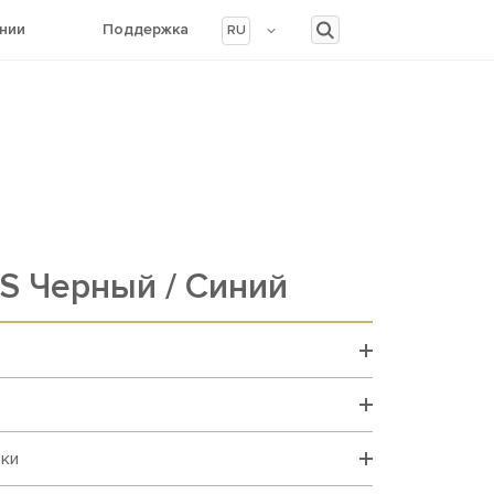
нии
Поддержка
RU
S Черный / Синий
вки