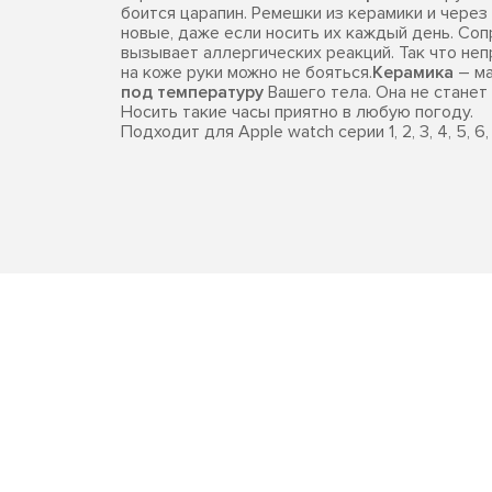
боится царапин. Ремешки из керамики и через
новые, даже если носить их каждый день. Со
вызывает аллергических реакций. Так что не
на коже руки можно не бояться.
Керамика
– м
под температуру
Вашего тела. Она не станет
Носить такие часы приятно в любую погоду.
Подходит для Apple watch серии 1, 2, 3, 4, 5, 6, 7