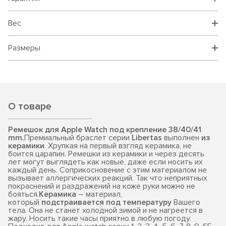
Вес
Размеры
О товаре
Ремешок для Apple Watch под крепление 38/40/41
mm.
Премиальный браслет серии
Libertas
выполнен
из
керамики
. Хрупкая на первый взгляд керамика, не
боится царапин. Ремешки из керамики и через десять
лет могут выглядеть как новые, даже если носить их
каждый день. Соприкосновение с этим материалом не
вызывает аллергических реакций. Так что неприятных
покраснений и раздражений на коже руки можно не
бояться.
Керамика
– материал,
который
подстраивается под температуру
Вашего
тела. Она не станет холодной зимой и не нагреется в
жару. Носить такие часы приятно в любую погоду.