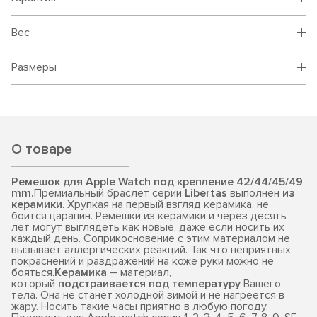
Вес
Размеры
О товаре
Ремешок для Apple Watch под крепление 42/44/45/49
mm.
Премиальный браслет серии
Libertas
выполнен
из
керамики
. Хрупкая на первый взгляд керамика, не
боится царапин. Ремешки из керамики и через десять
лет могут выглядеть как новые, даже если носить их
каждый день. Соприкосновение с этим материалом не
вызывает аллергических реакций. Так что неприятных
покраснений и раздражений на коже руки можно не
бояться.
Керамика
– материал,
который
подстраивается под температуру
Вашего
тела. Она не станет холодной зимой и не нагреется в
жару. Носить такие часы приятно в любую погоду.