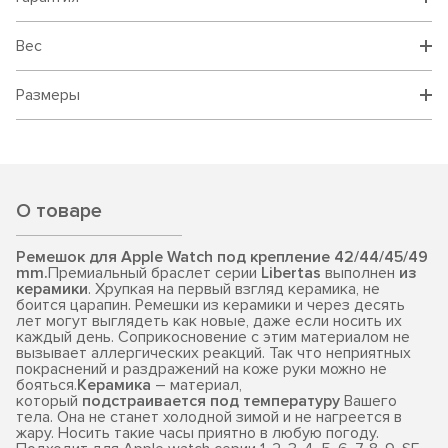
Вес
Размеры
О товаре
Ремешок для Apple Watch под крепление 42/44/45/49
mm.
Премиальный браслет серии
Libertas
выполнен
из
керамики
. Хрупкая на первый взгляд керамика, не
боится царапин. Ремешки из керамики и через десять
лет могут выглядеть как новые, даже если носить их
каждый день. Соприкосновение с этим материалом не
вызывает аллергических реакций. Так что неприятных
покраснений и раздражений на коже руки можно не
бояться.
Керамика
– материал,
который
подстраивается под температуру
Вашего
тела. Она не станет холодной зимой и не нагреется в
жару. Носить такие часы приятно в любую погоду.