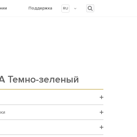
нии
Поддержка
RU
A Темно-зеленый
вки