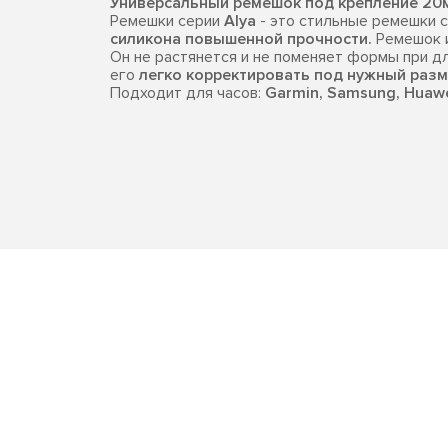
Универсальный ремешок под крепление 20
Ремешки серии
Alya
- это стильные ремешки 
силикона повышенной прочности.
Ремешок и
Он не растянется и не поменяет формы при д
его
легко корректировать под нужный разм
Подходит для часов:
Garmin, Samsung, Huawei