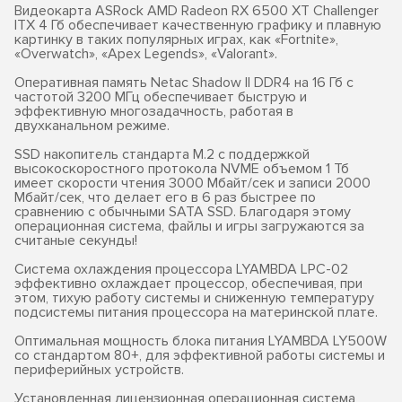
Видеокарта ASRock AMD Radeon RX 6500 XT Challenger
ITX 4 Гб обеспечивает качественную графику и плавную
картинку в таких популярных играх, как «Fortnite»,
«Overwatch», «Apex Legends», «Valorant».
Оперативная память Netac Shadow II DDR4 на 16 Гб с
частотой 3200 МГц обеспечивает быструю и
эффективную многозадачность, работая в
двухканальном режиме.
SSD накопитель стандарта M.2 с поддержкой
высокоскоростного протокола NVME объемом 1 Тб
имеет скорости чтения 3000 Мбайт/сек и записи 2000
Мбайт/сек, что делает его в 6 раз быстрее по
сравнению с обычными SATA SSD. Благодаря этому
операционная система, файлы и игры загружаются за
считаные секунды!
Система охлаждения процессора LYAMBDA LPC-02
эффективно охлаждает процессор, обеспечивая, при
этом, тихую работу системы и сниженную температуру
подсистемы питания процессора на материнской плате.
Оптимальная мощность блока питания LYAMBDA LY500W
со стандартом 80+, для эффективной работы системы и
периферийных устройств.
Установленная лицензионная операционная система