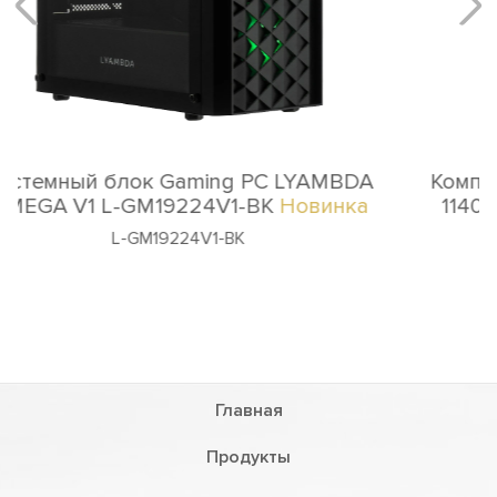
Компьютер, Office PC LYAMBDA L-OFC i5-
11400/16Gb/480Gb (L-OFC13023-BK-MP)
Чёрный
L-OFC13023-BK-MP
Главная
Продукты