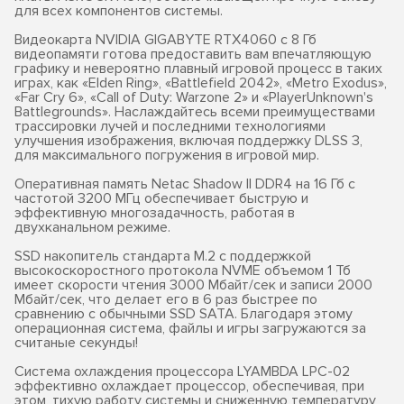
для всех компонентов системы.
Видеокарта NVIDIA GIGABYTE RTX4060 с 8 Гб
видеопамяти готова предоставить вам впечатляющую
графику и невероятно плавный игровой процесс в таких
играх, как «Elden Ring», «Battlefield 2042», «Metro Exodus»,
«Far Cry 6», «Call of Duty: Warzone 2» и «PlayerUnknown's
Battlegrounds». Наслаждайтесь всеми преимуществами
трассировки лучей и последними технологиями
улучшения изображения, включая поддержку DLSS 3,
для максимального погружения в игровой мир.
Оперативная память Netac Shadow II DDR4 на 16 Гб с
частотой 3200 МГц обеспечивает быструю и
эффективную многозадачность, работая в
двухканальном режиме.
SSD накопитель стандарта M.2 с поддержкой
высокоскоростного протокола NVME объемом 1 Тб
имеет скорости чтения 3000 Мбайт/сек и записи 2000
Мбайт/сек, что делает его в 6 раз быстрее по
сравнению с обычными SSD SATA. Благодаря этому
операционная система, файлы и игры загружаются за
считаные секунды!
Система охлаждения процессора LYAMBDA LPC-02
эффективно охлаждает процессор, обеспечивая, при
этом, тихую работу системы и сниженную температуру