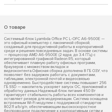
О товаре
Системный блок Lyambda Office PC L-OFC A6-9500E —
это офисный компьютер с лаконичной сборкой,
созданный для продуктивной работы в корпоративной
среде и решения повседневных задач. В основе системы
— процессор AMD A6-9500E (2 ядра, до 3.4 ГГц) с
интегрированной графикой Radeon R5, который
обеспечивает плавную работу офисных программ,
браузеров с множеством вкладок и
видеоконтента.Офисная сборка дополнена 8 ГБ ОЗУ, что
позволяет без задержек работать с документами,
таблицами, электронной почтой и видеосвязью
одновременно. Быстродействие системы повышает 256
ГБ SSD — накопитель ускоряет запуск ОС, приложений и
обработку данных.Надежный блок питания 450 Вт
гарантирует стабильность работы всех компонентов и
оставляет резерв для модернизации. Система оснащена
встроенным Wi-Fi модулем с поддержкой стандартов
802.11 a/b/g/n, обеспечивающим высокоскоростное
беспроводное подключение к корпоративным сетям и