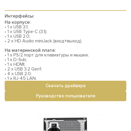
Интерфейсы:
На корпусе:
• 1 x USB 3.1;
• 1 x USB Type-C (3.1);
• 1 x USB 2.0;
• 2 x HD Audio miniJack (вход+выход).
На материнской плате:
• 1 x PS/2 порт для клавиатуры и мышки;
• 1 x D-Sub;
• 1 x HDMI;
• 2 x USB 3.2 Gen1;
• 4 x USB 2.0;
• 1 x RJ-45 LAN.
Скачать драйвера
Руководство пользователя