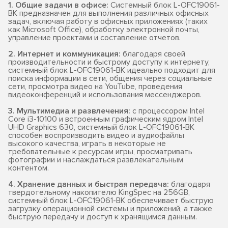
1. Общие задачи в офисе:
Системный блок L-OFC19061-
BK предназначен для выполнения различных офисных
задач, включая работу в офисных приложениях (таких
как Microsoft Office), обработку электронной почты,
управление проектами и составление отчетов.
2. Интернет и коммуникация:
благодаря своей
производительности и быстрому доступу к интернету,
системный блок L-OFC19061-BK идеально подходит для
поиска информации в сети, общения через социальные
сети, просмотра видео на YouTube, проведения
видеоконференций и использования мессенджеров.
3. Мультимедиа и развлечения:
с процессором Intel
Core i3-10100 и встроенным графическим ядром Intel
UHD Graphics 630, системный блок L-OFC19061-BK
способен воспроизводить видео и аудиофайлы
высокого качества, играть в некоторые не
требовательные к ресурсам игры, просматривать
фотографии и наслаждаться развлекательным
контентом.
4. Хранение данных и быстрая передача:
благодаря
твердотельному накопителю KingSpec на 256GB,
системный блок L-OFC19061-BK обеспечивает быструю
загрузку операционной системы и приложений, а также
быструю передачу и доступ к хранящимся данным.