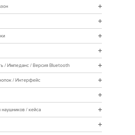
азон
вки
ь / Импеданс / Версия Bluetooth
нопок / Интерфейс
 наушников / кейса