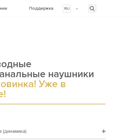
нии
Поддержка
RU
водные
канальные наушники
овинка! Уже в
е!
 (динамика)