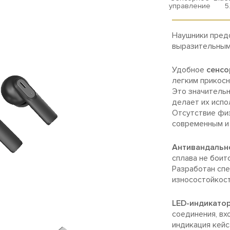
управление
5
Наушники предо
выразительными
Удобное
сенсо
легким прикосн
Это значительн
делает их испо
Отсутствие фи
современным и
Антивандальн
сплава не боит
Разработан спе
износостойкост
LED-индикато
соединения, вх
индикация кейс