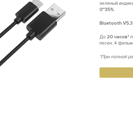
зеленый индик
0~35%
.
Bluetooth V5.3
До
20 часов
* 
песен, 4 фильм
*При полной р