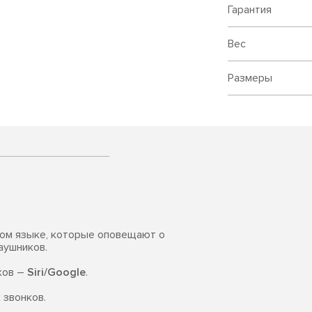
Гарантия
Вес
Размеры
ком языке, которые оповещают о
аушников.
ков –
Siri/Google
.
звонков.