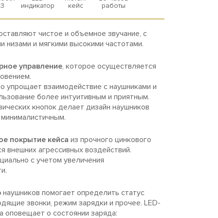
.3
индикатор
кейс
работы
ставляют чистое и объемное звучание, с
 низами и мягкими высокими частотами.
рное управление
, которое осуществляется
овением.
о упрощает взаимодействие с наушниками и
льзование более интуитивным и приятным.
зических кнопок делает дизайн наушников
 минималистичным.
ое покрытие кейса
из прочного цинкового
ся внешних агрессивных воздействий.
циально с учетом увеличения
и.
р
наушников помогает определить статус
одящие звонки, режим зарядки и прочее. LED-
а оповещает о состоянии заряда: