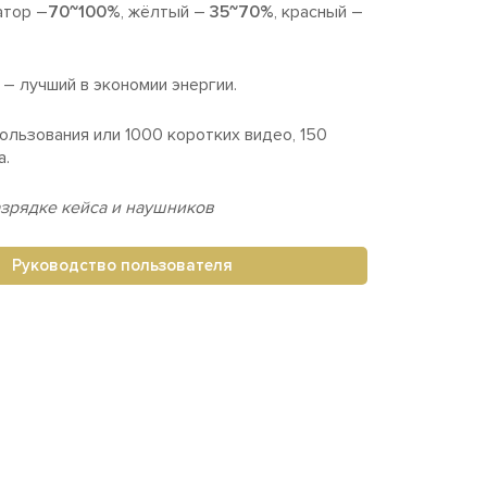
атор –
70~100%
, жёлтый –
35~70%
, красный –
– лучший в экономии энергии.
пользования или 1000 коротких видео, 150
а.
азрядке кейса и наушников
Руководство пользователя