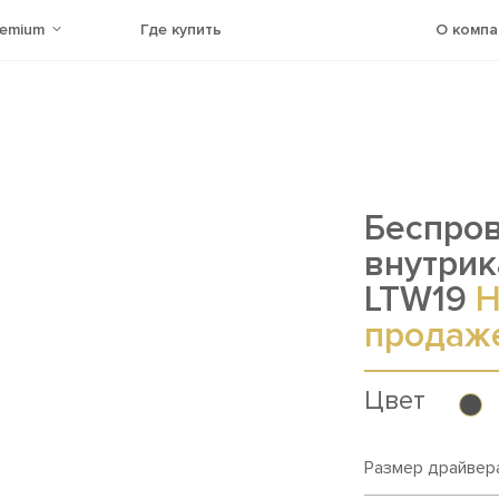
remium
Где купить
О компа
Беспро
внутри
LTW19
Н
продаж
Цвет
Размер драйвера