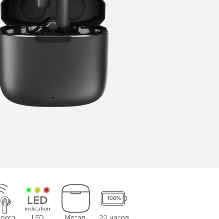
tooth
LED
Метал.
20 часов