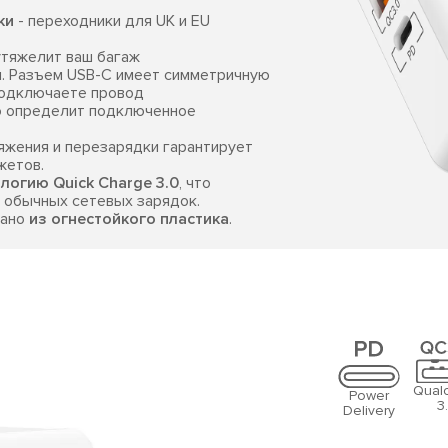
ки
- переходники для UK и EU
утяжелит ваш багаж
и. Разъем USB-C имеет симметричную
подключаете провод
 определит подключенное
яжения и перезарядки гарантирует
жетов.
логию Quick Charge 3.0
, что
 обычных сетевых зарядок.
лано
из огнестойкого пластика
.
Qual
Power
3
Delivery