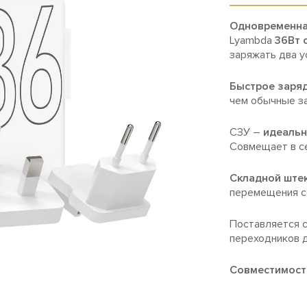
Одновременна
Lyambda
36Вт 
заряжать два у
Быстрое заряд
чем обычные з
СЗУ –
идеальн
Совмещает в с
Складной ште
перемещения се
Поставляется с
переходников д
Совместимост