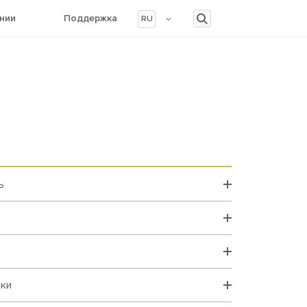
нии
Поддержка
RU
ь
вки