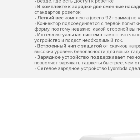
• Везде, где есть доступ к розетке
•
В комплекте к зарядке две сменные насад
стандартов розеток.
•
Легкий вес
комплекта (всего 92 грамма) не 
• Коннектор подсоединяется с первой попытк
форму, поэтому неважно, какой стороной вы 
•
Интеллектуальная система
самостоятельно
устройство и подаст необходимый ток.
•
Встроенный чип с защитой
от скачков напр
высокий уровень безопасности для ваших гад
•
Зарядное устройство поддерживает техно
позволяет заряжать гаджеты быстрее, чем от
• Сетевое зарядное устройство Lyambda сде