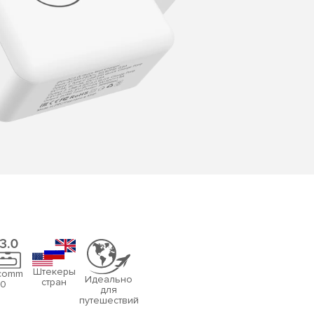
Штекеры
comm
Идеально
стран
.0
для
путешествий