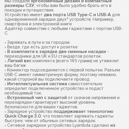
Мы создали
эргономичный дизайн и компактные
размеры СЗУ
, чтобы вам было удобно брать его в
поездки и путешествия.
Устройство имеет
два порта USB Type-C и USB-A
для
одновременной зарядки двух* устройств. Например,
смартфона и электронной книги
Адаптер совместим с любыми гаджетами с портом USB-
C
• Заряжать в пути и за городом.
• Везде, где есть доступ к розетке
•
В комплекте к зарядке две сменные насадки
-
переходники для UK и EU стандартов розеток.
•
Легкий вес
комплекта (всего 145 грамм) не утяжелит
ваш багаж
• Коннектор подсоединяется с первой попытки. Разъем
USB-C имеет симметричную форму, поэтому неважно,
какой стороной вы подключаете провод
•
Интеллектуальная система
самостоятельно
определит подключенное устройство и подаст
необходимый ток.
•
Встроенный чип с защитой
от скачков напряжения и
перезарядки гарантирует высокий уровень
безопасности для ваших гаджетов.
• Зарядное устройство
поддерживает технологию
Quick Charge 3.0
, что позволяет заряжать гаджеты
быстрее, чем от обычных сетевых зарядок.
• Сетевое зарядное устройство Lyambda сделано
из