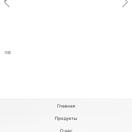
Беспроводное зарядное устройство для
телефона, часов и наушников
LNT5-WT
Главная
Продукты
О нас