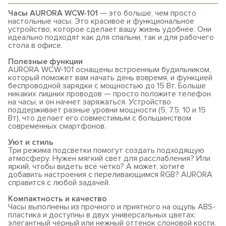
Часы AURORA WCW-101
— это больше, чем просто
настольные часы. Это красивое и функциональное
устройство, которое сделает вашу жизнь удобнее. Они
идеально подходят как для спальни, так и для рабочего
стола в офисе.
Полезные функции
AURORA WCW-101 оснащены встроенным будильником,
который поможет вам начать день вовремя, и функцией
беспроводной зарядки с мощностью до 15 Вт. Больше
никаких лишних проводов — просто положите телефон
на часы, и он начнет заряжаться. Устройство
поддерживает разные уровни мощности (5, 7.5, 10 и 15
Вт), что делает его совместимым с большинством
современных смартфонов.
Уют и стиль
Три режима подсветки помогут создать подходящую
атмосферу. Нужен мягкий свет для расслабления? Или
яркий, чтобы видеть всё чётко? А может, хотите
добавить настроения с переливающимся RGB? AURORA
справится с любой задачей.
Компактность и качество
Часы выполнены из прочного и приятного на ощупь ABS-
пластика и доступны в двух универсальных цветах:
элегантный чёрный или нежный оттенок слоновой кости.