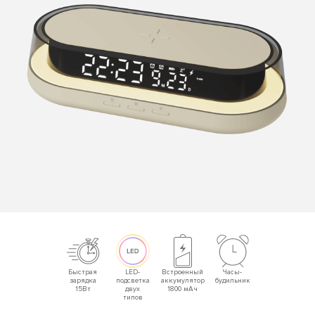
Быстрая
LED-
Встроенный
Часы-
зарядка
подсветка
аккумулятор
будильник
15Вт
двух
1800 мАч
типов